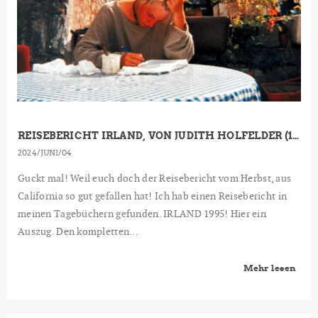
REISEBERICHT IRLAND, VON JUDITH HOLFELDER (17 JAHRE)
2024
JUNI
04
Guckt mal! Weil euch doch der Reisebericht vom Herbst, aus
California so gut gefallen hat! Ich hab einen Reisebericht in
meinen Tagebüchern gefunden. IRLAND 1995! Hier ein
Auszug. Den kompletten...
Mehr lesen