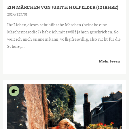
EIN MÄRCHEN VON JUDITH HOLFELDER (12 JAHRE)
2024
SEP.
01
Ihr Lieben,dieses sehr hübsche Märchen (beinahe eine
Märchenparodie?) habe ich mit zwölf Jahren geschrieben. So
weit ich mich erinnern kann, völlig freiwillig, also nicht für die
Schule,...
Mehr lesen