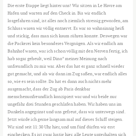
Die erste Etappe liegt hinter uns! Wir sitzen in Le Havre am
Hafen und warten auf den Check in. Bis wir endlich
losgefahren sind, ist alles noch ziemlich stressig geworden, am
Schluss waren wir völlig entnervt. Es war so wahnsinnig heiß
und stickig, dass man sich kaum rühren konnte. Deswegen war
die Packerei kein besonderes Vergnügen. Als wir endlich am
Bahnhof waren, war ich schon völlig mit den Nerven fertig, ich
hab sogar geheult, weil Dino* meiner Meinung nach
unfreundlich zu mir war. Aber das hat er ganz schnell wieder
gut gemacht, und als wir dann im Zug saßen, war endlich alles
so, wie es sein sollte. Da hat es dann auch nichts mehr
ausgemacht, dass der Zug ab Paris denkbar
menschenunfreundlich konzipiert war und wir beide nur
ungefähr drei Stunden geschlafen haben. Wir haben uns im
Dunkeln angegrinst und uns gefreut, dass wir unterwegs sind.
Jetzt würde ich gerne langsam mal auf dieses Schiff steigen.
Wir sind seit 11:30 Uhr hier, und um fünf dürfen wir erst
einchecken. Es ist zwar lustig hier, alle Leute unterhalten sich