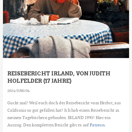
REISEBERICHT IRLAND, VON JUDITH
HOLFELDER (17 JAHRE)
2024
JUNI
04
Guckt mal! Weil euch doch der Reisebericht vom Herbst, aus
California so gut gefallen hat! Ich hab einen Reisebericht in
meinen Tagebüchern gefunden. IRLAND 1995! Hier ein
Auszug. Den kompletten Bericht gibt es auf
Patreon
.