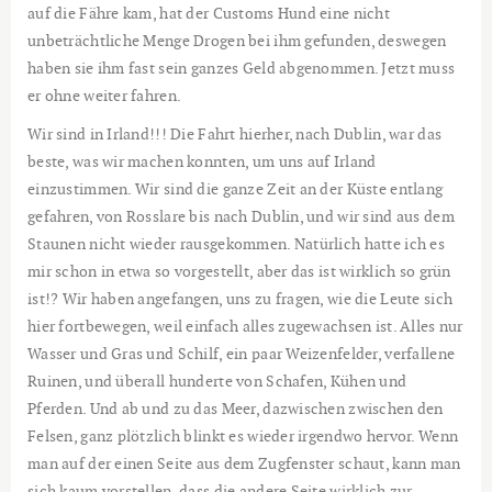
auf die Fähre kam, hat der Customs Hund eine nicht
unbeträchtliche Menge Drogen bei ihm gefunden, deswegen
haben sie ihm fast sein ganzes Geld abgenommen. Jetzt muss
er ohne weiter fahren.
Wir sind in Irland!!! Die Fahrt hierher, nach Dublin, war das
beste, was wir machen konnten, um uns auf Irland
einzustimmen. Wir sind die ganze Zeit an der Küste entlang
gefahren, von Rosslare bis nach Dublin, und wir sind aus dem
Staunen nicht wieder rausgekommen. Natürlich hatte ich es
mir schon in etwa so vorgestellt, aber das ist wirklich so grün
ist!? Wir haben angefangen, uns zu fragen, wie die Leute sich
hier fortbewegen, weil einfach alles zugewachsen ist. Alles nur
Wasser und Gras und Schilf, ein paar Weizenfelder, verfallene
Ruinen, und überall hunderte von Schafen, Kühen und
Pferden. Und ab und zu das Meer, dazwischen zwischen den
Felsen, ganz plötzlich blinkt es wieder irgendwo hervor. Wenn
man auf der einen Seite aus dem Zugfenster schaut, kann man
sich kaum vorstellen, dass die andere Seite wirklich zur