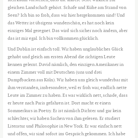
gleichen Landschaft gehört. Schafe und Kühe am Strand von
Seen? Ich bin so froh, dass wir hier hergekommen sind! Und
das Wetter ist übrigens wunderschön, es hat noch kein
einziges Mal geregnet. Das wird sich sicher noch ändern, aber
das ist mir egal. Ich bin vollkommen glücklich.
Und Dublin ist einfach toll. Wir haben unglaubliches Glück
gehabt und gleich am ersten Abend die richtigen Leute
kennen gelernt. David nämlich, den einzigen Amerikaner in
einem Zimmer voll mit Deutschen (uns und drei
Dumpfbacken aus Köln). Wir haben uns gleich wunderbar mit
ihm verstanden, insbesondere, weil er froh war, endlich nette
Leute im Zimmer zu haben. Es war wirklich nett, schade, dass
er heute nach Paris gefahren ist. Dort macht er einen
Sommerkurs in Poetry. Er ist nämlich Dichter und gar kein
schlechter, wir haben Sachen von ihm gelesen. Er studiert
Literatur und Philosophie in New York. Er war einfach nett
und offen, wir sind sofort ins Gespräch gekommen. Ich habe