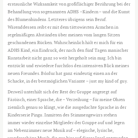
erstaunliche Wirksamkeit von großflächiger Berührung bei der
Behandlung von sogenannten ADHS –Kindern – und die Kunst
des Blumenbindens. Letzteres übrigens sein Beruf.
Wärenddessen reibt er mit dem tättowierten Ärmchen in
regelmäßigen Abständen über meinen vom langen Sitzen
geschundenen Rücken. Wahrscheinlich hält er mich für ein
ADHS Kind, ein Eindruck, der nach den fünf Tagen manischer
Kunstarbeit nicht ganz so weit hergeholt sein mag. Ich bin
entzückt und erwiedere furchtlos den intensiven Blick meines
neuen Freundes. Bórdur hat ganz eindeutig einen an der
Schacke, in der bestmöglichen Variante – just my kind of guy.
Derweil unterhält sich der Rest der Gruppe angeregt auf
Färöisch, einer Sprache, die – Verzeihung – für meine Ohren
ziemlich genau so klingt, wie die ausgedachte Sprache in der
Kinderserie Pingu. Inmitten des Stimmengewirrs stehen
immer wieder einzelne Mitglieder der Gruppe auf und legen
im Nebenzimmer neue Musik auf – elegische, lyrische,