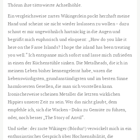
Thórun ihre tättowierte Achselhöhle.
Ein vergleichsweise zartes Wikingerlein packt herzhaft meine
Hand und scheint sie nicht wieder loslassen zu wollen – dazu
schaut er mir ungewöhnlich hartnäckig in die Augen und
begrüßt mich euphorisch und eloquent: „How do you like it
here on the Faroe Islands? I hope the island has been treating
you well.“ Ich entspanne mich sofort und lasse mich zufrieden
in einen der Küchenstühle sinken. Die Metalheads, die ich in
meinem Leben bisher kennengelernt habe, waren die
liebenswürdigsten, grundanständigsten und im besten Sinne
harmlosesten Gesellen, die man sich vorstellen kann.
Ironischerweise scheinen Metaller die letzten wirklichen
Hippies unserer Zeit zu sein. Wer das nicht glaubt, dem
empfehle ich, sich die Wacken –Doku zu Gemüte zu führen,
oder, noch besser „The Story of Anvil“.
Und siehe: der zarte Wikinger (Bórdur!) verwickelt mich in ein
enthusiastisches Gespräch über Hochsensibilität, die