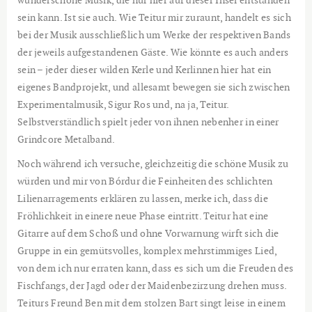
wunderschöne Musik, die nur hier auf dieser Insel entstanden
sein kann. Ist sie auch. Wie Teitur mir zuraunt, handelt es sich
bei der Musik ausschließlich um Werke der respektiven Bands
der jeweils aufgestandenen Gäste. Wie könnte es auch anders
sein – jeder dieser wilden Kerle und Kerlinnen hier hat ein
eigenes Bandprojekt, und allesamt bewegen sie sich zwischen
Experimentalmusik, Sigur Ros und, na ja, Teitur.
Selbstverständlich spielt jeder von ihnen nebenher in einer
Grindcore Metalband.
Noch während ich versuche, gleichzeitig die schöne Musik zu
würden und mir von Bórdur die Feinheiten des schlichten
Lilienarragements erklären zu lassen, merke ich, dass die
Fröhlichkeit in einere neue Phase eintritt. Teitur hat eine
Gitarre auf dem Schoß und ohne Vorwarnung wirft sich die
Gruppe in ein gemütsvolles, komplex mehrstimmiges Lied,
von dem ich nur erraten kann, dass es sich um die Freuden des
Fischfangs, der Jagd oder der Maidenbezirzung drehen muss.
Teiturs Freund Ben mit dem stolzen Bart singt leise in einem