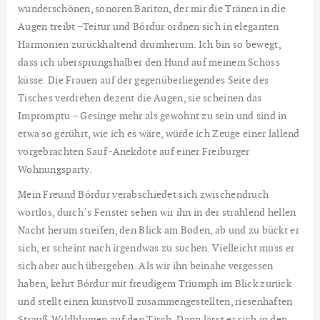
wunderschönen, sonoren Bariton, der mir die Tränen in die
Augen treibt –Teitur und Bórdur ordnen sich in eleganten
Harmonien zurückhaltend drumherum. Ich bin so bewegt,
dass ich übersprungshalber den Hund auf meinem Schoss
küsse. Die Frauen auf der gegenüberliegendes Seite des
Tisches verdrehen dezent die Augen, sie scheinen das
Impromptu – Gesinge mehr als gewohnt zu sein und sind in
etwa so gerührt, wie ich es wäre, würde ich Zeuge einer lallend
vorgebrachten Sauf -Anekdote auf einer Freiburger
Wohnungsparty.
Mein Freund Bórdur verabschiedet sich zwischendruch
wortlos, durch´s Fenster sehen wir ihn in der strahlend hellen
Nacht herum streifen, den Blick am Boden, ab und zu bückt er
sich, er scheint nach irgendwas zu suchen. Vielleicht muss er
sich aber auch übergeben. Als wir ihn beinahe vergessen
haben, kehrt Bórdur mit freudigem Triumph im Blick zurück
und stellt einen kunstvoll zusammengestellten, riesenhaften
Strauß Wildblumen auf den Tisch. Dann lässt er sich in den