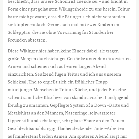
beschließt, dass unsere Schonfrist zuende sei – und bricht in
Form einer gut gelaunten Wikingerhorde zu uns herein. Teitur
hatte mich gewarnt, dass die Färinger sich nicht verabreden –
sie klopfen einfach. Gerne auch mal mit zwei Kindern im
Schlepptau, die sie ohne Vorwarnung für Stunden bei
Freunden absetzen.
Diese Wikinger hier haben keine Kinder dabei, sie tragen
große Mengen durchsichtiger Getränke unter den tättowierten
Armen und scheinen sich auf einen langen Abend
einzurichten. Seufzend fügen Teitur und ich uns unserem
Schicksal. Und so ergießt sich ein fröhlicher Trupp
mitteljunger Menschen in Teiturs Küche, und jeder Einzelne
scheint sämtliche Klischees von skandinavischer Landjugend
freudig zu umarmen. Gepflegte System of a Down –Bärte und
Metalshirts an den Männern, Nasenringe, schwarzroter
Lippenstift und sehr lange, sehr glatte Haare an den Frauen.
Geschlechtsunabhängig: flächendeckende Tinte –Arbeiten
auf mindestens beiden Armen. Am späteren Abend zeigt mir