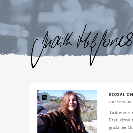
SOZIAL U
2018
MAI
08
In diesen er
Parallelreal
grüßt der Mu