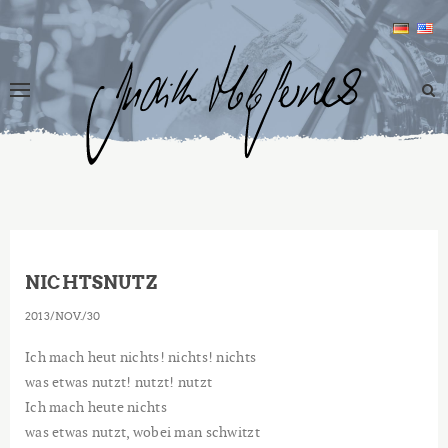
NICHTSNUTZ
2013
NOV.
30
Ich mach heut nichts! nichts! nichts
was etwas nutzt! nutzt! nutzt
Ich mach heute nichts
was etwas nutzt, wobei man schwitzt