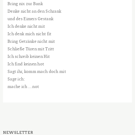
Bring nix zur Bank
Denke nicht an den Schrank
und des Eimers Gestank
Ich denke nicht mit
Ich denk mich nicht fit
Bring Getränke nicht mit
Schließe Türen mit Tritt
Ich schreib keinen Hit
Ich find keinen hot
Sagt ihr, komm mach doch mit
Sage ich:
mache ich … not
NEWSLETTER