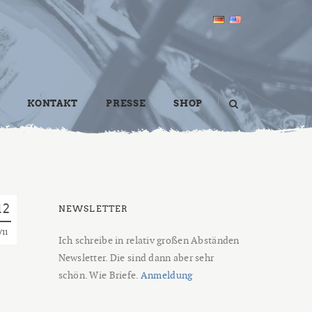
KONTAKT
PRESSE
SHOP
12
NEWSLETTER
11
Ich schreibe in relativ großen Abständen
Newsletter. Die sind dann aber sehr
schön. Wie Briefe.
Anmeldung