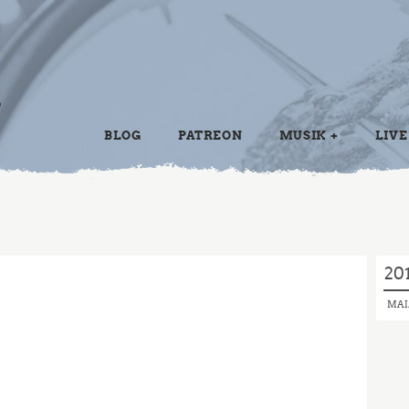
BLOG
PATREON
MUSIK
LIVE
20
MAI