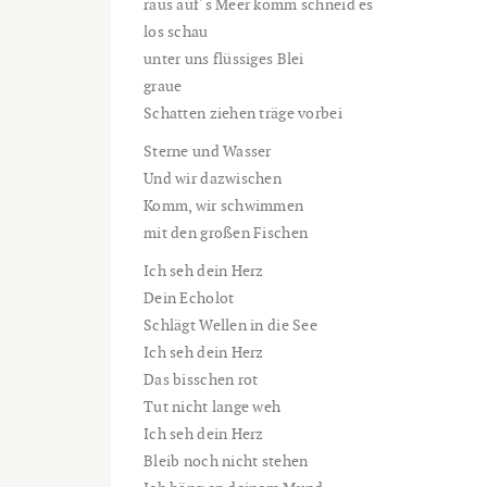
raus auf´s Meer komm schneid es
los schau
unter uns flüssiges Blei
graue
Schatten ziehen träge vorbei
Sterne und Wasser
Und wir dazwischen
Komm, wir schwimmen
mit den großen Fischen
Ich seh dein Herz
Dein Echolot
Schlägt Wellen in die See
Ich seh dein Herz
Das bisschen rot
Tut nicht lange weh
Ich seh dein Herz
Bleib noch nicht stehen