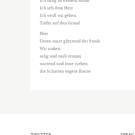
Ich häng an deinem Mund
Ich seh dein Herz
Ich weiß wir gehen
Tiefer auf den Grund
Hier
Unten tanzt glitzernd der Staub
Wir sinken
selig und taub stumm
wartend und leise ziehen
die Schatten engere Kreise
TWITTER
SPRA