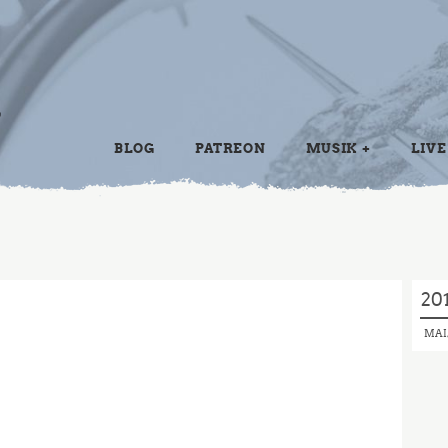
BLOG
PATREON
MUSIK
LIVE
20
MAI