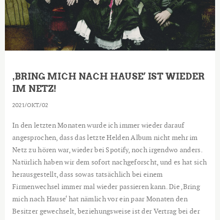
‚BRING MICH NACH HAUSE’ IST WIEDER
IM NETZ!
2021
OKT.
02
In den letzten Monaten wurde ich immer wieder darauf
angesprochen, dass das letzte Helden Album nicht mehr im
Netz zu hören war, wieder bei Spotify, noch irgendwo anders.
Natürlich haben wir dem sofort nachgeforscht, und es hat sich
herausgestellt, dass sowas tatsächlich bei einem
Firmenwechsel immer mal wieder passieren kann. Die ‚Bring
mich nach Hause‘ hat nämlich vor ein paar Monaten den
Besitzer gewechselt, beziehungsweise ist der Vertrag bei der