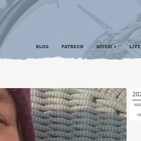
BLOG
PATREON
MUSIK
LIVE
20
MÄ
2