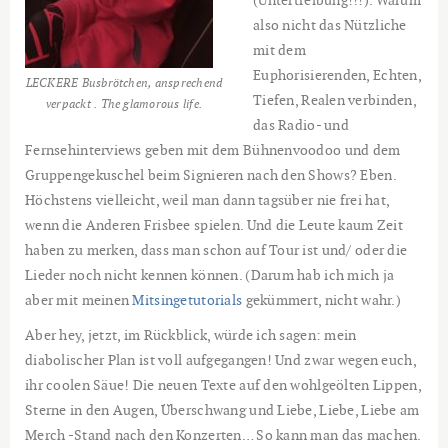
(Untertreibung!!!). Warum
also nicht das Nützliche
mit dem
Euphorisierenden, Echten,
LECKERE Busbrötchen, ansprechend
Tiefen, Realen verbinden,
verpackt . The glamorous life.
das Radio- und
Fernsehinterviews geben mit dem Bühnenvoodoo und dem
Gruppengekuschel beim Signieren nach den Shows? Eben.
Höchstens vielleicht, weil man dann tagsüber nie frei hat,
wenn die Anderen Frisbee spielen. Und die Leute kaum Zeit
haben zu merken, dass man schon auf Tour ist und/ oder die
Lieder noch nicht kennen können. (Darum hab ich mich ja
aber mit meinen
Mitsingetutorials
gekümmert, nicht wahr.)
Aber hey, jetzt, im Rückblick, würde ich sagen: mein
diabolischer Plan ist voll aufgegangen! Und zwar wegen euch,
ihr coolen Säue! Die neuen Texte auf den wohlgeölten Lippen,
Sterne in den Augen, Überschwang und Liebe, Liebe, Liebe am
Merch -Stand nach den Konzerten… So kann man das machen.