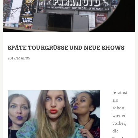
SPÄTE TOURGRÜSSE UND NEUE SHOWS
2017
MAI
05
Jetzt ist
sie
schon
wieder
vorbei,
die