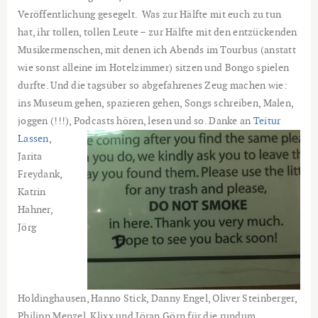
Veröffentlichung gesegelt. Was zur Hälfte mit euch zu tun
hat, ihr tollen, tollen Leute – zur Hälfte mit den entzückenden
Musikermenschen, mit denen ich Abends im Tourbus (anstatt
wie sonst alleine im Hotelzimmer) sitzen und Bongo spielen
durfte. Und die tagsüber so abgefahrenes Zeug machen wie:
ins Museum gehen, spazieren gehen, Songs schreiben, Malen,
joggen (!!!), Podcasts hören, lesen und so.
Danke an
Teitur
Lassen
,
Jarita
Freydank,
Katrin
Hahner,
Jörg
Holdinghausen, Hanno Stick, Danny Engel, Oliver Steinberger,
Philipp Menzel, Klixx und Jöran Görn für die rundum