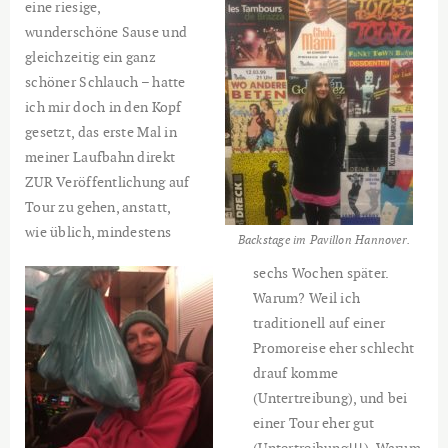
eine riesige,
wunderschöne Sause und
gleichzeitig ein ganz
schöner Schlauch – hatte
ich mir doch in den Kopf
gesetzt, das erste Mal in
meiner Laufbahn direkt
ZUR Veröffentlichung auf
Tour zu gehen, anstatt,
wie üblich, mindestens
Backstage im Pavillon Hannover.
sechs Wochen später.
Warum? Weil ich
traditionell auf einer
Promoreise eher schlecht
drauf komme
(Untertreibung), und bei
einer Tour eher gut