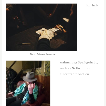
Ich hab
Foto: Marco Sensche
wahnsinnig Spaß gehabt,
und der Selbst -Ennui
einer traditionellen