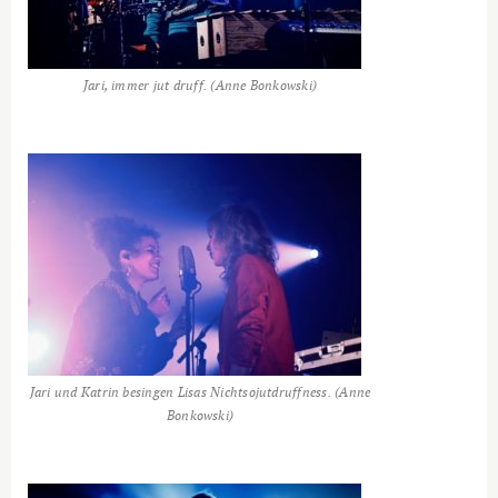
Jari, immer jut druff. (Anne Bonkowski)
Jari und Katrin besingen Lisas Nichtsojutdruffness. (Anne
Bonkowski)