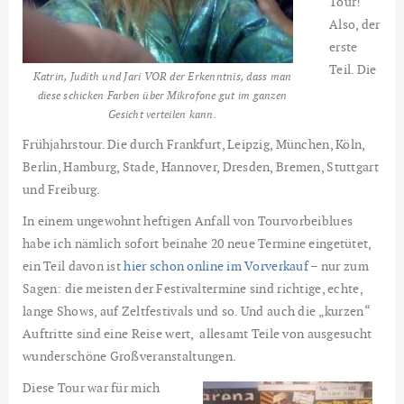
Tour!
Also, der
erste
Teil. Die
Katrin, Judith und Jari VOR der Erkenntnis, dass man
diese schicken Farben über Mikrofone gut im ganzen
Gesicht verteilen kann.
Frühjahrstour. Die durch Frankfurt, Leipzig, München, Köln,
Berlin, Hamburg, Stade, Hannover, Dresden, Bremen, Stuttgart
und Freiburg.
In einem ungewohnt heftigen Anfall von Tourvorbeiblues
habe ich nämlich sofort beinahe 20 neue Termine eingetütet,
ein Teil davon ist
hier schon online im Vorverkauf
– nur zum
Sagen: die meisten der Festivaltermine sind richtige, echte,
lange Shows, auf Zeltfestivals und so. Und auch die „kurzen“
Auftritte sind eine Reise wert, allesamt Teile von ausgesucht
wunderschöne Großveranstaltungen.
Diese Tour war für mich