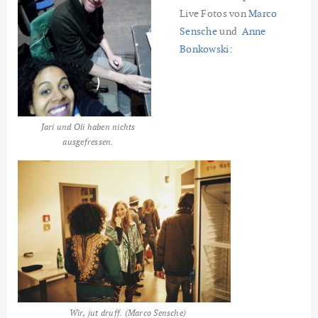
Live Fotos von
Marco
Sensche
und
Anne
Bonkowski:
Jari und Oli haben nichts
ausgefressen.
Wir, jut druff. (Marco Sensche)