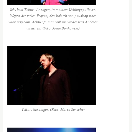
Ich, bein Teitur -Ansagen, in meinem Lieblingspullover.
Wegen der vielen Fragen, den hab ich von peushop über
www.etsy.com. Achtung: man will nie wieder was Anderes
anziehen. (Foto: Anne Bonkowski)
Teitur, the singer. (Foto: Marco Sensche)