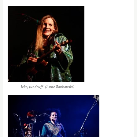
Icke, jut druff. (Anne Bonkowski)