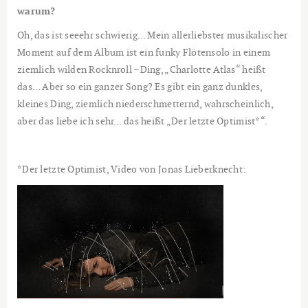
warum?
Oh, das ist seeehr schwierig… Mein allerliebster musikalischer
Moment auf dem Album ist ein funky Flötensolo in einem
ziemlich wilden Rocknroll –Ding, „Charlotte Atlas“ heißt
das… Aber so ein ganzer Song? Es gibt ein ganz dunkles,
kleines Ding, ziemlich niederschmetternd, wahrscheinlich,
aber das liebe ich sehr… das heißt „Der letzte Optimist*“.
*Der letzte Optimist, Video von Jonas Lieberknecht: