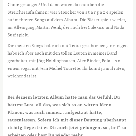
Chöre gesungen! Und dann waren da natürlich die
Streicheraufnahmen: vier Streicher von s t a r g a z e spielen
auf mehreren Songs auf dem Album! Die Bläser spielt wieder,
im Alleingang, Martin Wenk, der auch bei Calexico und Nada
Surf spielt.
Die meisten Songs habe ich mit Teitur geschrieben, an einigen
habe ich aber auch mit den tollen Leuten in meiner Band
gearbeitet, mit Jörg Holdinghausen, Alex Binder, Pola… An
einem sogar mit Jean Michel Tourette. Ihr könnt ja mal raten,
welcher das ist!
Bei deinem letzten Album hatte man das Gefühl, Du
hättest Lust, all das, was sich so an wirren Ideen,
Plänen, was auch immer… aufgestaut hatte,
rauszulassen. Sofern ich mit dieser Deutung überhaupt
richtig liege: Ist es Dir auch jetzt gelungen, so „frei“ zu
arbeiten oder hast Du wieder mehr