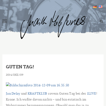
GUTEN TAG!
2014
DEZ.
09
Jan Delay
und
KRAFTKLUB
covern Guten Tag bei der
1LIVE
!
Krone. Ich wußte davon nichts – und bin extatisch im
Wohnzimmer herumgesprungen. Obwohl man das ja zu