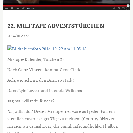
22. MILFTAPE ADVENTSTÜRCHEN
2014
DEZ.
22
Mixtape-Kalender, Türchen 22:
Nach Gene Vincent kommt Gene Clark
Ach, wie scheint dein Arm so stark!
Dann Lyle Lovett und Lucinda Williams
sag mal willst du Kinder?
Na, willst du? Dieses Mixtape hier wäre auf jeden Fall ein
ziemlich zuverlässiger Weg zu meinem (Country-)Herzen –
nennen wir es mal Herz, der Familienfreundlichkeit halber.