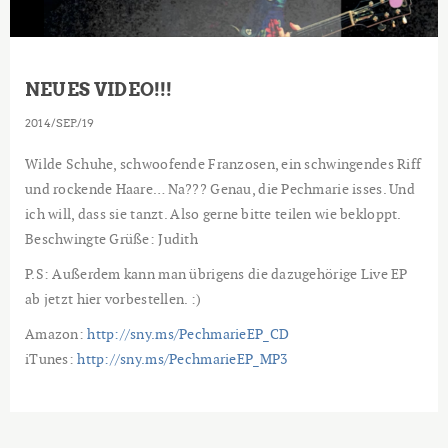
NEUES VIDEO!!!
2014
SEP.
19
Wilde Schuhe, schwoofende Franzosen, ein schwingendes Riff
und rockende Haare… Na??? Genau, die Pechmarie isses. Und
ich will, dass sie tanzt. Also gerne bitte teilen wie bekloppt.
Beschwingte Grüße: Judith
P.S: Außerdem kann man übrigens die dazugehörige Live EP
ab jetzt hier vorbestellen. :)
Amazon:
http://sny.ms/PechmarieEP_CD
iTunes:
http://sny.ms/PechmarieEP_MP3