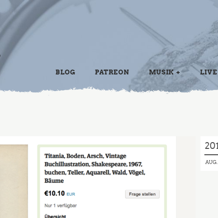
BLOG
PATREON
MUSIK
LIVE
20
AUG.