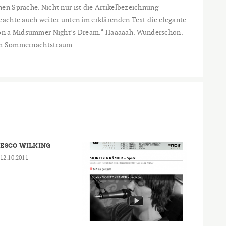
en Sprache. Nicht nur ist die Artikelbezeichnung
eachte auch weiter unten im erklärenden Text die elegante
on a Midsummer Night’s Dream.“ Haaaaah. Wunderschön.
 im Sommernachtstraum.
ESCO WILKING
12.10.2011