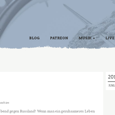
BLOG
PATREON
MUSIK
LIVE
20
JUNI
hechien
e Abend gegen Russland! Wenn man ein geruhsameres Leben