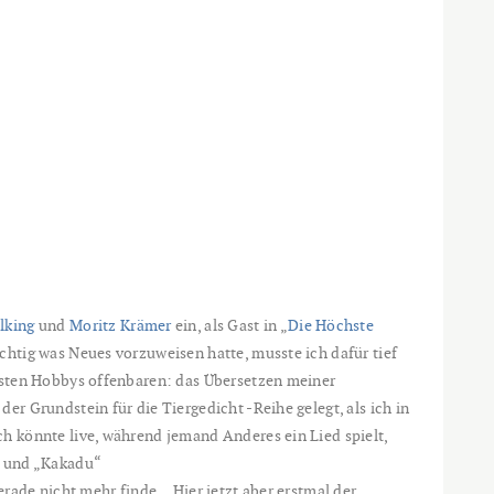
lking
und
Moritz Krämer
ein, als Gast in „
Die Höchste
ichtig was Neues vorzuweisen hatte, musste ich dafür tief
ebsten Hobbys offenbaren: das Übersetzen meiner
der Grundstein für die Tiergedicht -Reihe gelegt, als ich in
h könnte live, während jemand Anderes ein Lied spielt,
“ und „Kakadu“
gerade nicht mehr finde… Hier jetzt aber erstmal der