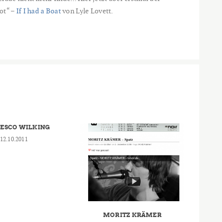
ot“ –
If I had a Boat
von Lyle Lovett.
ESCO WILKING
12.10.2011
MORITZ KRÄMER