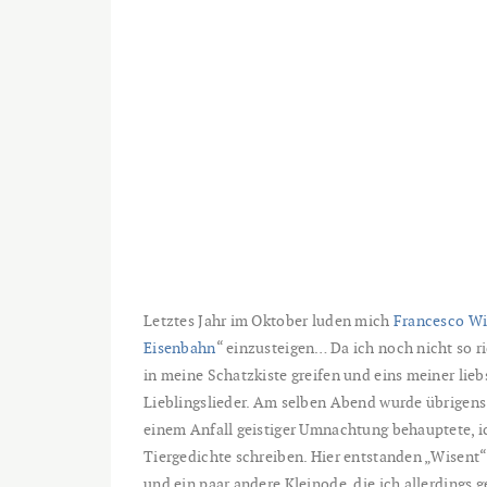
Letztes Jahr im Oktober luden mich
Francesco Wi
Eisenbahn
“ einzusteigen… Da ich noch nicht so r
in meine Schatzkiste greifen und eins meiner li
Lieblingslieder. Am selben Abend
wurde übrigens 
einem Anfall geistiger Umnachtung behauptete, ic
Tiergedichte schreiben. Hier entstanden „Wisent
und ein paar andere Kleinode, die ich allerdings 