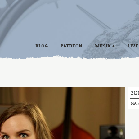
BLOG
PATREON
MUSIK
LIVE
20
MAI